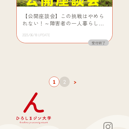
【公開座談会】この挑戦はやめら
れない！～障害者の一人暮らし、
そのリアルな話partⅠ～ 「初めま
2025/06/18 UPDATE
して！私たち、呉市で一人暮らし
受付終了
をしている障害者とその介助者で
す！」
1
2
>